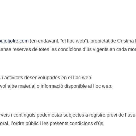
ujoljofre.com
(en endavant, “el lloc web”), propietat de Cristina 
i sense reserves de totes les condicions d’ús vigents en cada mo
 i activitats desenvolupades en el lloc web.
evol altre material o informació disponible al lloc web.
erveis i continguts poden estar subjectes a registre previ de l’usu
ral, l’ordre públic i les presents condicions d’ús.