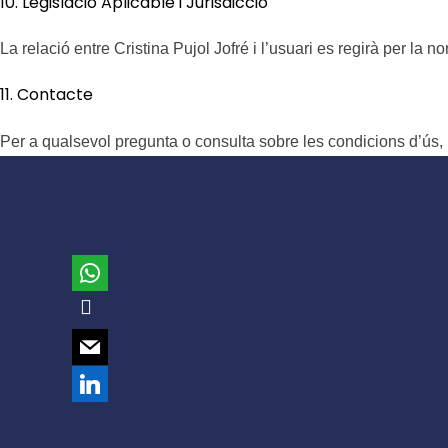
10. Legislació Aplicable i Jurisdicció
La relació entre Cristina Pujol Jofré i l’usuari es regirà per la 
11. Contacte
Per a qualsevol pregunta o consulta sobre les condicions d’ús, l
whatsapp
mobile
mail
linkedin