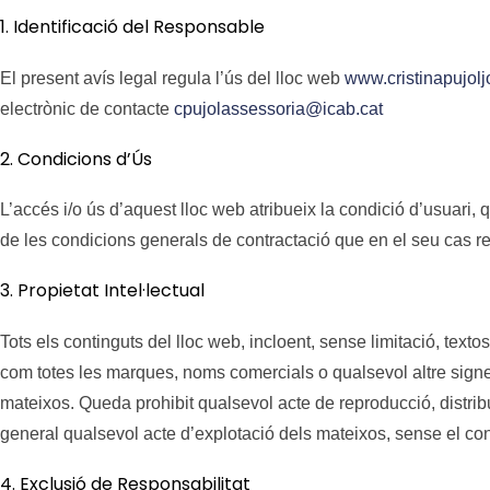
1. Identificació del Responsable
El present avís legal regula l’ús del lloc web
www.cristinapujolj
electrònic de contacte
cpujolassessoria@icab.cat
2. Condicions d’Ús
L’accés i/o ús d’aquest lloc web atribueix la condició d’usuari
de les condicions generals de contractació que en el seu cas re
3. Propietat Intel·lectual
Tots els continguts del lloc web, incloent, sense limitació, texto
com totes les marques, noms comercials o qualsevol altre signe di
mateixos. Queda prohibit qualsevol acte de reproducció, distribu
general qualsevol acte d’explotació dels mateixos, sense el conse
4. Exclusió de Responsabilitat