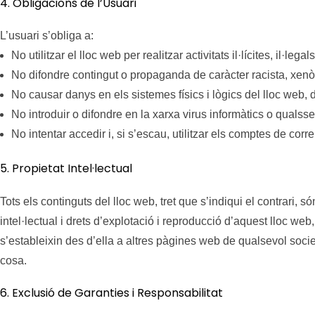
4. Obligacions de l’Usuari
L’usuari s’obliga a:
No utilitzar el lloc web per realitzar activitats il·lícites, il·lega
No difondre contingut o propaganda de caràcter racista, xenòf
No causar danys en els sistemes físics i lògics del lloc web,
No introduir o difondre en la xarxa virus informàtics o qualss
No intentar accedir i, si s’escau, utilitzar els comptes de cor
5. Propietat Intel·lectual
Tots els continguts del lloc web, tret que s’indiqui el contrari, s
intel·lectual i drets d’explotació i reproducció d’aquest lloc we
s’estableixin des d’ella a altres pàgines web de qualsevol societ
cosa.
6. Exclusió de Garanties i Responsabilitat