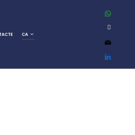
whatsapp
mobile
TACTE
CA
mail
linkedin