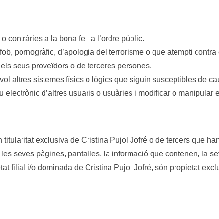
ls o contràries a la bona fe i a l’ordre públic.
ob, pornogràfic, d’apologia del terrorisme o que atempti contra
 dels seus proveïdors o de terceres persones.
evol altres sistemes físics o lògics que siguin susceptibles de 
reu electrònic d’altres usuaris o usuàries i modificar o manipular
ón titularitat exclusiva de Cristina Pujol Jofré o de tercers que ha
b, les seves pàgines, pantalles, la informació que contenen, la se
at filial i/o dominada de Cristina Pujol Jofré, són propietat exc