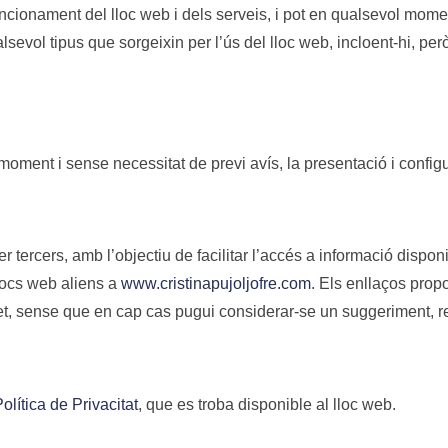
 funcionament del lloc web i dels serveis, i pot en qualsevol mo
evol tipus que sorgeixin per l’ús del lloc web, incloent-hi, però 
 moment i sense necessitat de previ avís, la presentació i config
r tercers, amb l’objectiu de facilitar l’accés a informació disponi
llocs web aliens a
www.cristinapujoljofre.com
. Els enllaços propo
rnet, sense que en cap cas pugui considerar-se un suggeriment, re
olítica de Privacitat
, que es troba disponible al lloc web.