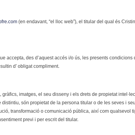
ofre.com
(en endavant, “el lloc web”), el titular del qual és Cristi
, que accepta, des d’aquest accés i/o ús, les presents condicion
sultin d’ obligat compliment.
s, gràfics, imatges, el seu disseny i els drets de propietat intel
stintiu, són propietat de la persona titular o de les seves i seu
ció, transformació o comunicació pública, així com qualsevol tipu
ntiment previ i per escrit del titular.