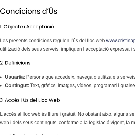
Condicions d’Ús
1. Objecte i Acceptació
Les presents condicions regulen l’ús del lloc web
www.cristinap
utilització dels seus serveis, impliquen l’acceptació expressa 
2. Definicions
Usuari/a
: Persona que accedeix, navega o utilitza els serveis
Contingut
: Text, gràfics, imatges, vídeos, programari i quals
3. Accés i Ús del Lloc Web
L’accés al lloc web és lliure i gratuït. No obstant això, alguns s
web i dels seus continguts, conforme a la legislació vigent, la mo