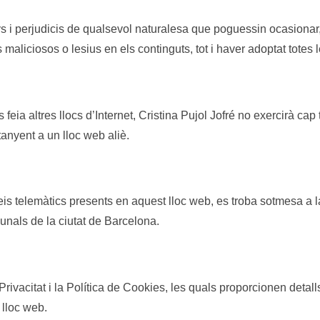
s i perjudicis de qualsevol naturalesa que poguessin ocasionar, a
s maliciosos o lesius en els continguts, tot i haver adoptat tote
feia altres llocs d’Internet, Cristina Pujol Jofré no exercirà cap
anyent a un lloc web aliè.
erveis telemàtics presents en aquest lloc web, es troba sotmesa 
ibunals de la ciutat de Barcelona.
Privacitat i la Política de Cookies, les quals proporcionen detall
 lloc web.