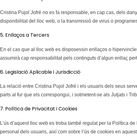
Cristina Pujol Jofré no es fa responsable, en cap cas, dels dany
disponibilitat del lloc web, o la transmissió de virus o programe
5. Enllaços a Tercers
En el cas que al lloc web es disposessin enllaços o hipervincles 
assumirà cap responsabilitat pels continguts d’algun enllaç pert
6. Legislació Aplicable i Jurisdicció
La relació entre Cristina Pujol Jofré i els usuaris dels seus s
parts al fur que els correspongui, i sotmetent-se als Jutjats i Tr
7. Política de Privacitat i Cookies
L’ús d’aquest lloc web es troba també regulat per la Política de 
personal dels usuaris, així com sobre l’ús de cookies en aquest