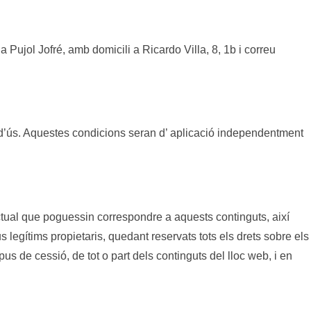
na Pujol Jofré, amb domicili a Ricardo Villa, 8, 1b i correu
s d’ús. Aquestes condicions seran d’ aplicació independentment
·lectual que poguessin correspondre a aquests continguts, així
s legítims propietaris, quedant reservats tots els drets sobre els
s de cessió, de tot o part dels continguts del lloc web, i en