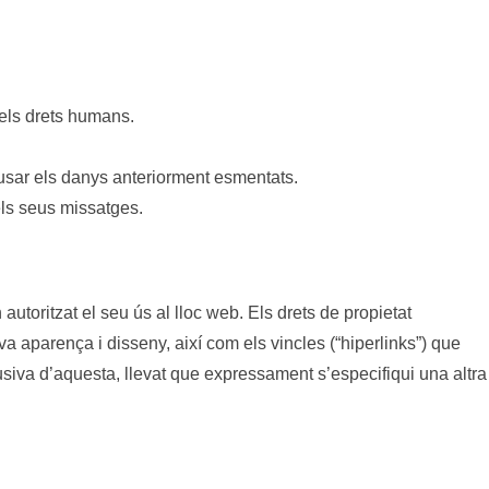
 els drets humans.
causar els danys anteriorment esmentats.
 els seus missatges.
n autoritzat el seu ús al lloc web. Els drets de propietat
va aparença i disseny, així com els vincles (“hiperlinks”) que
lusiva d’aquesta, llevat que expressament s’especifiqui una altra